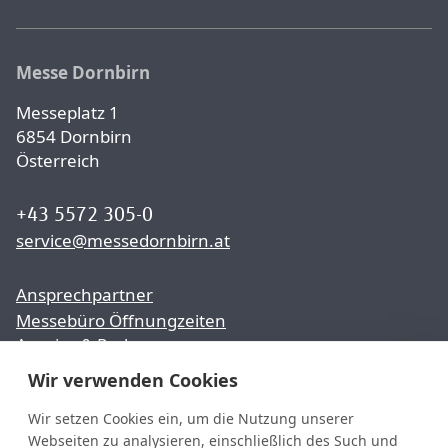
Messe Dornbirn
Messeplatz 1
6854 Dornbirn
Österreich
+43 5572 305-0
service@messedornbirn.at
Ansprechpartner
Messebüro Öffnungzeiten
Anreise & Parken
Wir verwenden Cookies
Presse
Karriere
Wir setzen Cookies ein, um die Nutzung unserer
Webseiten zu analysieren, einschließlich des Such und
Partner & Sponsoren