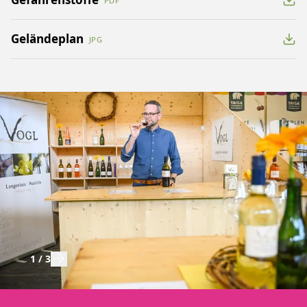
PDF
Geländeplan
JPG
1
/
3